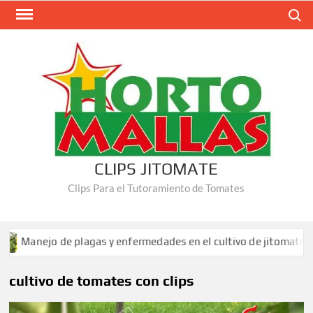
Saltar
Buscar
al
contenido
CLIPS JITOMATE
Clips Para el Tutoramiento de Tomates
Manejo de plagas y enfermedades en el cultivo de jitomate
cultivo de tomates con clips