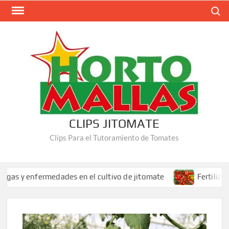
Saltar
Buscar
al
contenido
CLIPS JITOMATE
Clips Para el Tutoramiento de Tomates
nfermedades en el cultivo de jitomate
Fertilización adec