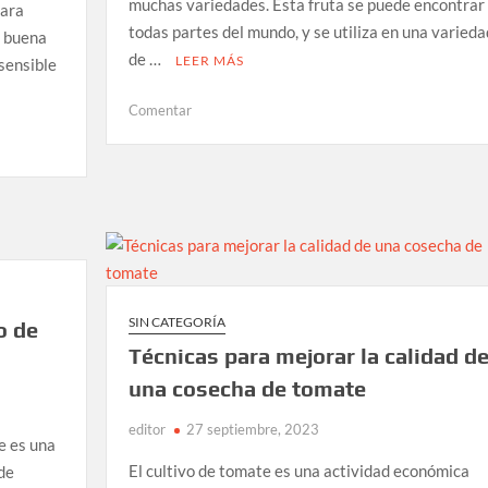
muchas variedades. Esta fruta se puede encontrar
para
todas partes del mundo, y se utiliza en una varieda
e buena
de …
LEER MÁS
 sensible
en
Comentar
Diferentes
Variedades
De
Jitomate
SIN CATEGORÍA
o de
Técnicas para mejorar la calidad d
una cosecha de tomate
editor
27 septiembre, 2023
te es una
El cultivo de tomate es una actividad económica
de