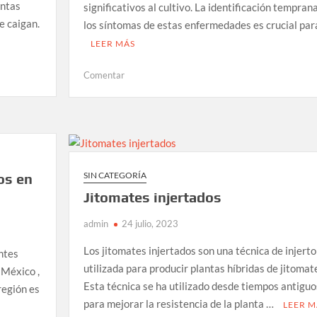
antas
significativos al cultivo. La identificación tempran
e caigan.
los síntomas de estas enfermedades es crucial par
LEER MÁS
en
Comentar
Manera
de
identificar
un
cultivo
de
SIN CATEGORÍA
os en
tomates
Jitomates injertados
enfermo
admin
24 julio, 2023
Los jitomates injertados son una técnica de injerto
ntes
utilizada para producir plantas híbridas de jitomat
 México ,
Esta técnica se ha utilizado desde tiempos antiguo
región es
para mejorar la resistencia de la planta …
LEER M