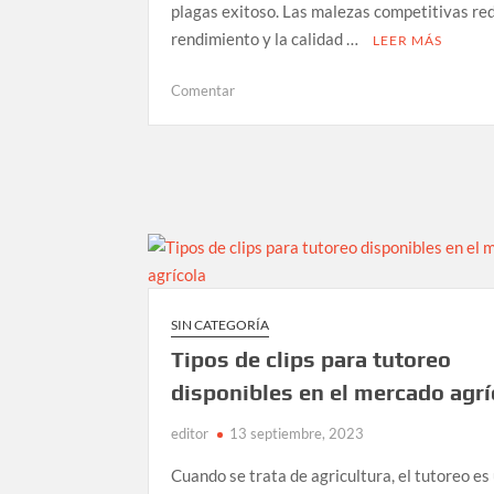
plagas exitoso. Las malezas competitivas re
rendimiento y la calidad …
LEER MÁS
en
Comentar
Control
de
malezas
en
el
cultivo
de
jitomate.
SIN CATEGORÍA
Tipos de clips para tutoreo
disponibles en el mercado agrí
editor
13 septiembre, 2023
Cuando se trata de agricultura, el tutoreo es