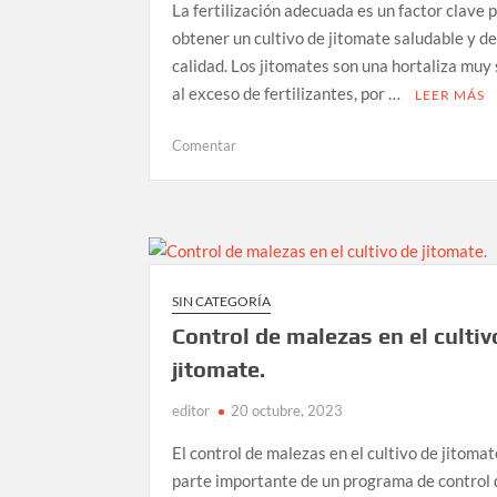
La fertilización adecuada es un factor clave 
obtener un cultivo de jitomate saludable y d
calidad. Los jitomates son una hortaliza muy
al exceso de fertilizantes, por …
LEER MÁS
en
Comentar
Fertilización
adecuada
para
el
cultivo
de
SIN CATEGORÍA
jitomate.
Control de malezas en el cultiv
jitomate.
editor
20 octubre, 2023
El control de malezas en el cultivo de jitoma
parte importante de un programa de control 