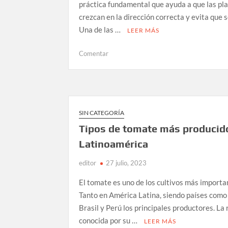
práctica fundamental que ayuda a que las pl
crezcan en la dirección correcta y evita que s
Una de las …
LEER MÁS
en
Comentar
Tipos
de
clips
para
tutoreo
SIN CATEGORÍA
disponibles
Tipos de tomate más producid
en
Latinoamérica
el
mercado
editor
27 julio, 2023
agrícola
El tomate es uno de los cultivos más importa
Tanto en América Latina, siendo países como
Brasil y Perú los principales productores. La 
conocida por su …
LEER MÁS