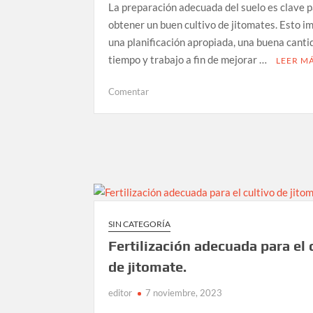
La preparación adecuada del suelo es clave 
obtener un buen cultivo de jitomates. Esto im
una planificación apropiada, una buena canti
tiempo y trabajo a fin de mejorar …
LEER M
en
Comentar
Preparación
del
suelo
para
el
cultivo
de
jitomate
SIN CATEGORÍA
Fertilización adecuada para el 
de jitomate.
editor
7 noviembre, 2023