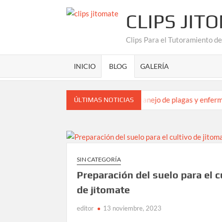
Saltar
CLIPS JIT
al
contenido
Clips Para el Tutoramiento d
INICIO
BLOG
GALERÍA
lo para el cultivo de jitomate
ÚLTIMAS NOTICIAS
blog
SIN CATEGORÍA
Preparación del suelo para el c
de jitomate
editor
13 noviembre, 2023