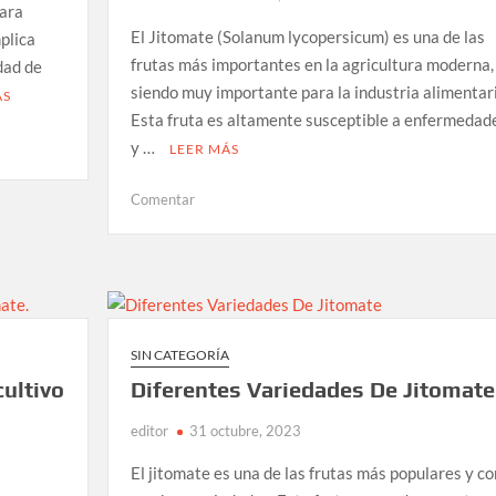
para
El Jitomate (Solanum lycopersicum) es una de las
plica
frutas más importantes en la agricultura moderna,
dad de
siendo muy importante para la industria alimentari
ÁS
Esta fruta es altamente susceptible a enfermedad
y …
LEER MÁS
en
Comentar
Manejo
de
plagas
y
enfermedades
en
SIN CATEGORÍA
el
cultivo
Diferentes Variedades De Jitomate
cultivo
de
editor
31 octubre, 2023
jitomate
El jitomate es una de las frutas más populares y co