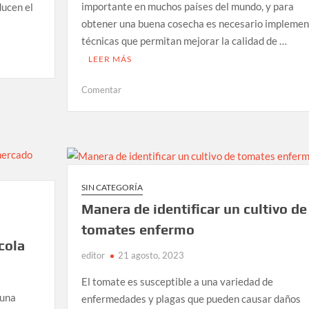
importante en muchos países del mundo, y para
ducen el
obtener una buena cosecha es necesario implemen
técnicas que permitan mejorar la calidad de …
LEER MÁS
en
Comentar
Técnicas
para
mejorar
la
calidad
de
SIN CATEGORÍA
una
Manera de identificar un cultivo de
cosecha
de
tomates enfermo
tomate
cola
editor
21 agosto, 2023
El tomate es susceptible a una variedad de
 una
enfermedades y plagas que pueden causar daños